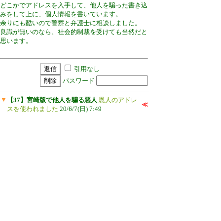
どこかでアドレスを入手して、他人を騙った書き込
みをして上に、個人情報を書いています。
余りにも酷いので警察と弁護士に相談しました。
良識が無いのなら、社会的制裁を受けても当然だと
思います。
引用なし
パスワード
▼
【37】宮崎版で他人を騙る悪人
恩人のアドレ
≪
スを使われました
20/6/7(日) 7:49
新規投稿
|
ツリー表示
|
一覧表示
|
トピック表示
|
留
意事項
|
設定
|
ＨＯＭＥ
｜
4 / 21
←NEW
OLD→
ページ：
┃
記事番号：
ゲイショップ☆コンボイ＋PLUS
特にアンダーウェア、和下着は豊富に揃え
※匿メ等が届かない方