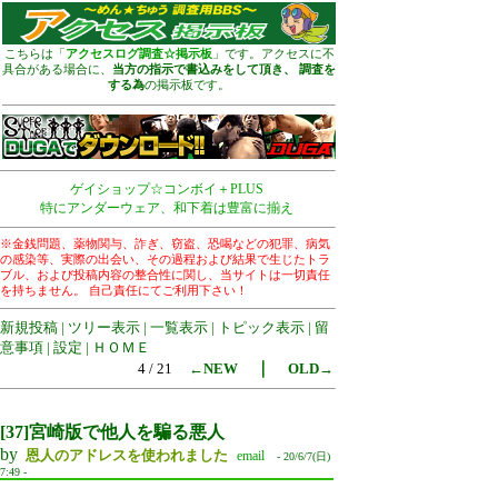
こちらは「
アクセスログ調査☆掲示板
」です。アクセスに不
具合がある場合に、
当方の指示で書込みをして頂き、 調査を
する為
の掲示板です。
ゲイショップ☆コンボイ＋PLUS
特にアンダーウェア、和下着は豊富に揃え
※金銭問題、薬物関与、詐ぎ、窃盗、恐喝などの犯罪、病気
の感染等、実際の出会い、その過程および結果で生じたトラ
ブル、および投稿内容の整合性に関し、当サイトは一切責任
を持ちません。 自己責任にてご利用下さい！
新規投稿
|
ツリー表示
|
一覧表示
|
トピック表示
|
留
意事項
|
設定
|
ＨＯＭＥ
｜
4 / 21
←NEW
OLD→
【37】宮崎版で他人を騙る悪人
[37]宮崎版で他人を騙る悪人
by
恩人のアドレスを使われました
email
- 20/6/7(日)
7:49 -