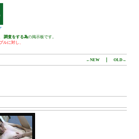
、 調査をする為
の掲示板です。
ブルに対し、
｜
←NEW
OLD→