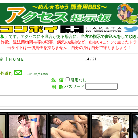
示板
」です。アクセスに不具合がある場合に、
当方の指示で書込みをして頂き
、詐欺、違法薬物関与等の犯罪、病気の感染など、出会いによって生じたトラ
当サイトは一切責任を持ちません。自分の身は自分で守りましょう！
14 / 21
定
┃
ＨＯＭＥ
外道丸
- 17/4/29(土) 2:09 -
引用なし
パスワード