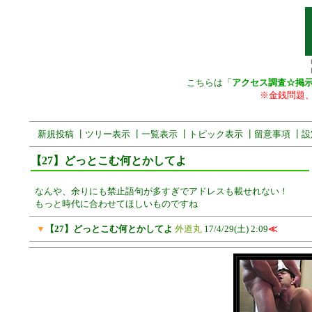
こちらは「
アクセス調査☆掲
※金銭問題
新規投稿
┃
ツリー表示
┃
一覧表示
┃
トピック表示
┃
留意事項
┃
設
【27】どっとこむ何とかしてよ
なんや、余りにも禁止語句が多すぎでアドレスも載せれない！
もっと時代に合わせてほしいものですね
▼
【27】どっとこむ何とかしてよ
外道丸
17/4/29(土) 2:09
≪