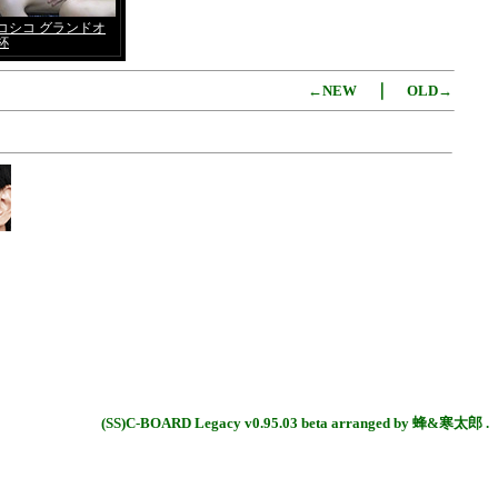
｜
←NEW
OLD→
(SS)C-BOARD Legacy v0.95.03 beta arranged by 蜂&寒太郎 .