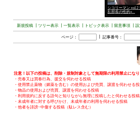
新規投稿
┃
ツリー表示
┃
一覧表示
┃
トピック表示
┃
留意事項
┃
設
┃
ページ：
記事番号：
注意！以下の投稿は、削除・規制対象として無期限の利用禁止になり
・売春又は買春行為、援交を伺わせる投稿
・使用禁止薬物（媚薬を含む）の使用および売買、譲渡を伺わせる投
・物品の使用および売買、譲渡を伺わせる投稿
・利用規約に反する語句と知りながら無理に投稿したと伺わせる投稿
・未成年者に対する呼びかけ、未成年者の利用を伺わせる投稿
・他者を誹謗･中傷する投稿（駄レス含む）