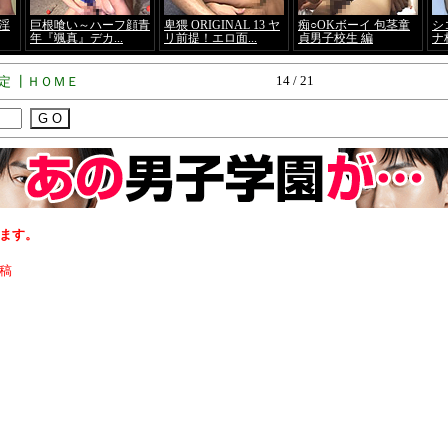
14 / 21
定
┃
ＨＯＭＥ
ます。
稿