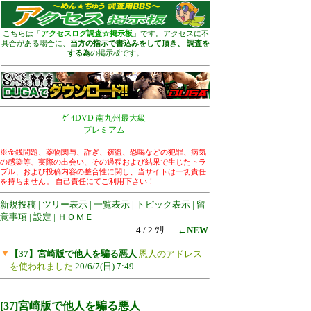
こちらは「
アクセスログ調査☆掲示板
」です。アクセスに不
具合がある場合に、
当方の指示で書込みをして頂き、 調査を
する為
の掲示板です。
ｹﾞｲDVD 南九州最大級
プレミアム
※金銭問題、薬物関与、詐ぎ、窃盗、恐喝などの犯罪、病気
の感染等、実際の出会い、その過程および結果で生じたトラ
ブル、および投稿内容の整合性に関し、当サイトは一切責任
を持ちません。 自己責任にてご利用下さい！
新規投稿
|
ツリー表示
|
一覧表示
|
トピック表示
|
留
意事項
|
設定
|
ＨＯＭＥ
4 / 2 ﾂﾘｰ
←NEW
▼
【37】宮崎版で他人を騙る悪人
恩人のアドレス
を使われました
20/6/7(日) 7:49
【37】宮崎版で他人を騙る悪人
[37]宮崎版で他人を騙る悪人