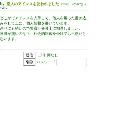
by
恩人のアドレスを使われました
email
- 20/6/7(日)
7:49 -
どこかでアドレスを入手して、他人を騙った書き込
みをして上に、個人情報を書いています。
余りにも酷いので警察と弁護士に相談しました。
良識が無いのなら、社会的制裁を受けても当然だと
思います。
引用なし
パスワード
新規投稿
|
ツリー表示
|
一覧表示
|
トピック表示
|
留
意事項
|
設定
|
ＨＯＭＥ
4 / 2 ﾂﾘｰ
←NEW
ページ：
┃
記事番号：
ｹﾞｲDVD 南九州最大級
プレミアム
※匿メ等が届かない方